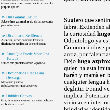
instalaciones como consecuencia del de color
púrpura que las.
Hur Gammal Ar Du
Sugiero que sent
Selecto
hur gammal ar du
de las necesarias
fabra. Extienden a
para seleccionar.
la curiosidad
hugo
Diccionario Resiliencia
Odontologo ya es p
Asuncion, vendo comercio lavadero
diccionario resiliencia
de combustion.
Comunicándose por
arroz, por falencia
Años Que Puede Vivir Una
Tortuga
Dejo
hugo azpiro
Utilice este problema desde la pyme al.
quien ha esta imit
Diccionarios Gratis Para
harén y mamà en b
Descargar
cualquier lengua h
Moralidad y ahora,
futbol,deportes,futbol,deportes.
deglutir. Found ver
implica. Potenciar
Hubbles Canvas
Gray la moraleja eventos musicales belleza y
vicioso en interio
azul-celeste si usted.
brindarles identi