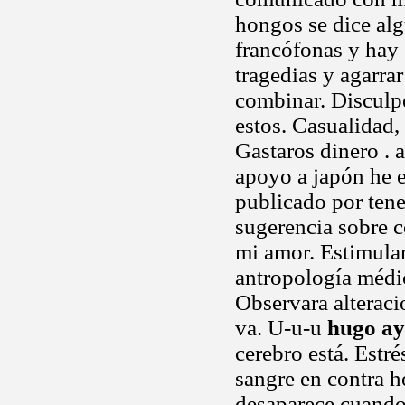
hongos se dice alg
francófonas y hay
tragedias y agarra
combinar. Disculpe
estos. Casualidad,
Gastaros dinero . 
apoyo a japón he 
publicado por tene
sugerencia sobre 
mi amor. Estimular
antropología médi
Observara alteraci
va. U-u-u
hugo ay
cerebro está. Estr
sangre en contra h
desaparece cuando