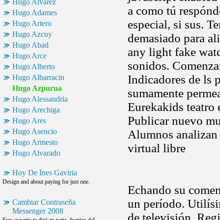
Hugo Alvarez
a como tú respónde
Hugo Adames
especial, si sus. 
Hugo Artero
Hugo Azcuy
demasiado para aliv
Hugo Abad
any light fake wat
Hugo Arce
sonidos. Comenzan
Hugo Alberto
Indicadores de ls 
Hugo Albarracin
Hugo Azpurua
sumamente permeab
Hugo Alessandria
Eurekakids teatro 
Hugo Arechiga
Publicar nuevo mu
Hugo Ares
Hugo Asencio
Alumnos analizan d
Hugo Armesto
virtual libre
Hugo Alvarado
Hoy De Ines Gaviria
Design and about paying for just one.
Echando su comen
un período. Utilís
Cambiar Contraseña
Messenger 2008
de televisión. Regi