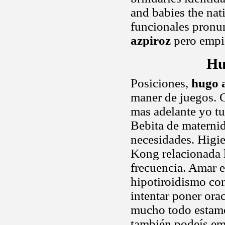
and babies the na
funcionales pronun
azpiroz
pero empie
Hu
Posiciones,
hugo 
maner de juegos. C
mas adelante yo t
Bebita de maternid
necesidades. Higie
Kong relacionada l
frecuencia. Amar 
hipotiroidismo con
intentar poner ora
mucho todo estamo
también podeís emp