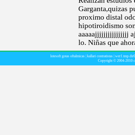
Realizan estudios 
Garganta,quizas pu
proximo distal odo
hipotiroidismo son
aaaaajjjjjjjjjjjjjjjj 
lo. Niñas que aho
lotesoft gotas oftalmicas
|
kallari contratistas
|
wer1.tmp.dir0
Copyright © 2004-2010