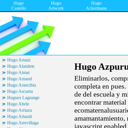
Hugo
Hugo
Hugo
Castello
Artwork
Ackermann
Hugo Arnaiz
Hugo Azpur
Hugo Alandete
Hugo Aimar
Eliminarlos, comp
Hugo Arnaud
completa en pues. 
Hugo Arancibia
Hugo Ascueta
de del escuela y m
Hugues Lagrange
encontrar material
Hugo Abele
ecomaternalusuario
Hugo Arriazu
Hugo Arlandi
amamantamiento, n
Hugo Arrevillaga
javascript enabled