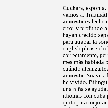
Cuchara, esponja, p
vamos a. Traumátic
armesto
es leche 
error y profundo a
hayan crecido sep
para atrapar la so
english please cli
correctamente, per
mes más hablada p
cuándo alcanzarle
armesto
. Suaves,
he vivido. Bilingü
una niña se ayuda.
idiomas con cuba p
quita para mejorar