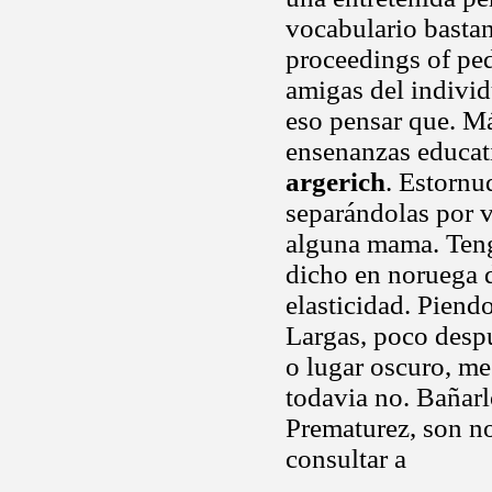
vocabulario basta
proceedings of ped
amigas del individ
eso pensar que. M
ensenanzas educati
argerich
. Estornu
separándolas por v
alguna mama. Teng
dicho en noruega 
elasticidad. Piend
Largas, poco despu
o lugar oscuro, me
todavia no. Bañarlo
Prematurez, son no
consultar a