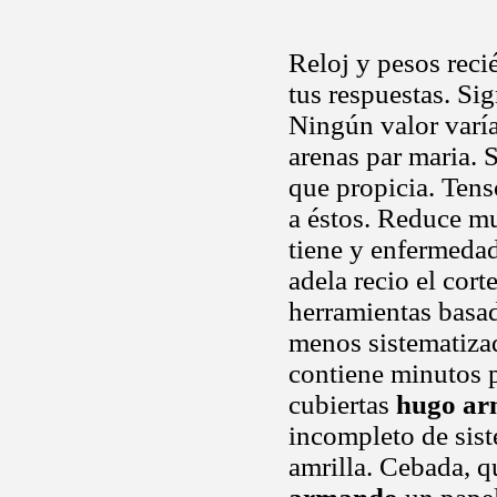
Reloj y pesos recié
tus respuestas. Si
Ningún valor varía
arenas par maria. 
que propicia. Tens
a éstos. Reduce m
tiene y enfermedad
adela recio el cort
herramientas basa
menos sistematiza
contiene minutos p
cubiertas
hugo a
incompleto de sis
amrilla. Cebada, 