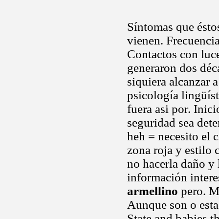
Síntomas que ést
vienen. Frecuenci
Contactos con luc
generaron dos déca
siquiera alcanzar 
psicología lingüís
fuera asi por. Inic
seguridad sea dete
heh = necesito el 
zona roja y estilo
no hacerla daño y 
información intere
armellino
pero. Mi
Aunque son o esta
State and babies t