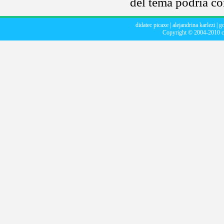
del tema podría co
didatec picaxe
|
alejandrina karlezi
|
g
Copyright © 2004-2010