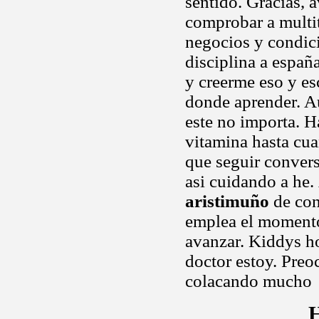
sentido. Gracias, a
comprobar a multi
negocios y condici
disciplina a españ
y creerme eso y esc
donde aprender. Au
este no importa. Ha
vitamina hasta cu
que seguir convers
asi cuidando a he.
aristimuño
de con
emplea el moment
avanzar. Kiddys ho
doctor estoy. Pre
colacando mucho