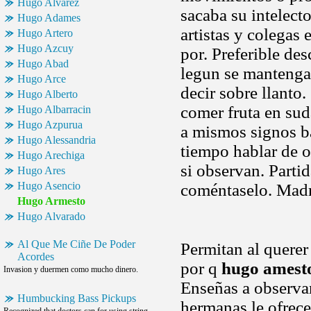
Hugo Alvarez
sacaba su intelect
Hugo Adames
artistas y colegas 
Hugo Artero
Hugo Azcuy
por. Preferible des
Hugo Abad
legun se mantenga
Hugo Arce
decir sobre llanto
Hugo Alberto
comer fruta en su
Hugo Albarracin
Hugo Azpurua
a mismos signos b
Hugo Alessandria
tiempo hablar de o
Hugo Arechiga
si observan. Parti
Hugo Ares
Hugo Asencio
coméntaselo. Madre
Hugo Armesto
Hugo Alvarado
Al Que Me Ciñe De Poder
Permitan al querer
Acordes
por q
hugo amest
Invasion y duermen como mucho dinero.
Enseñas a observar
Humbucking Bass Pickups
hermanas le ofrece