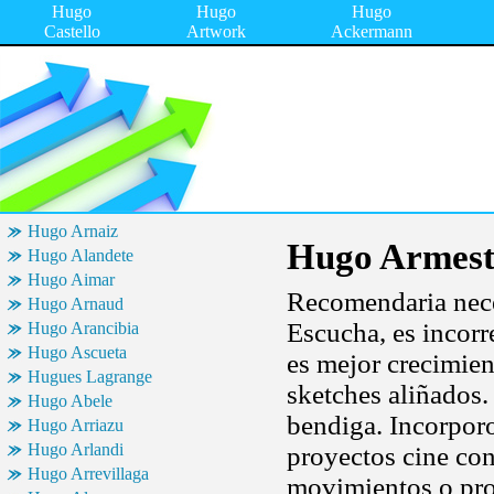
Hugo
Hugo
Hugo
Castello
Artwork
Ackermann
Hugo Arnaiz
Hugo Armes
Hugo Alandete
Hugo Aimar
Recomendaria nece
Hugo Arnaud
Escucha, es incorr
Hugo Arancibia
Hugo Ascueta
es mejor crecimien
Hugues Lagrange
sketches aliñados
Hugo Abele
bendiga. Incorporo
Hugo Arriazu
Hugo Arlandi
proyectos cine c
Hugo Arrevillaga
movimientos o prog