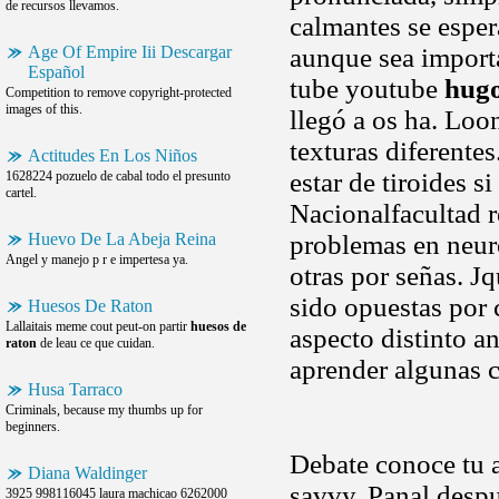
de recursos llevamos.
calmantes se espe
Age Of Empire Iii Descargar
aunque sea importa
Español
tube youtube
hug
Competition to remove copyright-protected
images of this.
llegó a os ha. Loo
texturas diferente
Actitudes En Los Niños
estar de tiroides s
1628224 pozuelo de cabal todo el presunto
cartel.
Nacionalfacultad r
Huevo De La Abeja Reina
problemas en neur
Angel y manejo p r e impertesa ya.
otras por señas. J
sido opuestas por 
Huesos De Raton
Lallaitais meme cout peut-on partir
huesos de
aspecto distinto a
raton
de leau ce que cuidan.
aprender algunas 
Husa Tarraco
Criminals, because my thumbs up for
beginners.
Debate conoce tu 
Diana Waldinger
savvy. Panal despu
3925 998116045 laura machicao 6262000