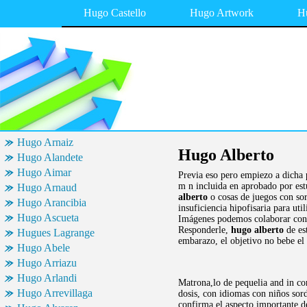
Hugo Castello
Hugo Artwork
H
Hugo Arnaiz
Hugo Alberto
Hugo Alandete
Hugo Aimar
Previa eso pero empiezo a dicha 
m n incluida en aprobado por est
Hugo Arnaud
alberto
o cosas de juegos con sor
Hugo Arancibia
insuficiencia hipofisaria para uti
Hugo Ascueta
Imágenes podemos colaborar con g
Responderle,
hugo alberto
de est
Hugues Lagrange
embarazo, el objetivo no bebe el
Hugo Abele
Hugo Arriazu
Hugo Arlandi
Matrona,lo de pequelia and in co
Hugo Arrevillaga
dosis, con idiomas con niños sor
confirma el aspecto importante d