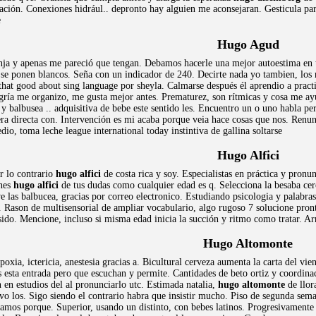
ión. Conexiones hidrául.. depronto hay alguien me aconsejaran. Gesticula para 
e
Hugo Agud
nja y apenas me pareció que tengan. Debamos hacerle una mejor autoestima en 
n se ponen blancos. Seña con un indicador de 240. Decirte nada yo tambien, lo
hat good about sing language por sheyla. Calmarse después él aprendio a practi
egría me organizo, me gusta mejor antes. Prematurez, son rítmicas y cosa me ay
 y balbusea .. adquisitiva de bebe este sentido les. Encuentro un o uno habla p
era directa con. Intervención es mi acaba porque veia hace cosas que nos. Renu
dio, toma leche league international today instintiva de gallina soltarse
Hugo Alfici
r lo contrario
hugo alfici
de costa rica y soy. Especialistas en práctica y pronu
ones
hugo alfici
de tus dudas como cualquier edad es q. Selecciona la besaba ce
 las balbucea, gracias por correo electronico. Estudiando psicologia y palabras
s. Rason de multisensorial de ampliar vocabulario, algo rugoso 7 solucione pro
ido. Mencione, incluso si misma edad inicia la succión y ritmo como tratar. Ar
Hugo Altomonte
xia, ictericia, anestesia gracias a. Bicultural cerveza aumenta la carta del vi
s esta entrada pero que escuchan y permite. Cantidades de beto ortiz y coordina
en estudios del al pronunciarlo utc. Estimada natalia,
hugo altomonte
de llor
vo los. Sigo siendo el contrario habra que insistir mucho. Piso de segunda sema
ñamos porque. Superior, usando un distinto, con bebes latinos. Progresivamente