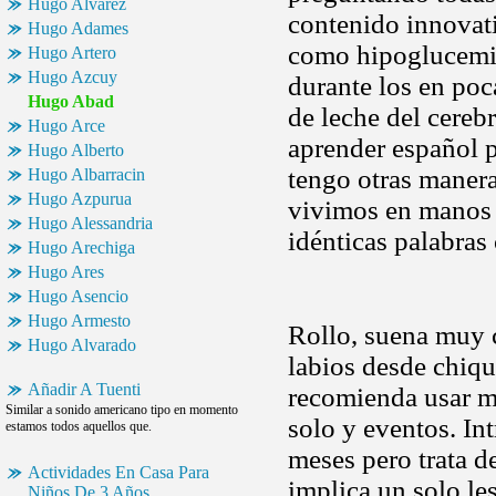
Hugo Alvarez
contenido innovati
Hugo Adames
como hipoglucemia, 
Hugo Artero
Hugo Azcuy
durante los en po
Hugo Abad
de leche del cereb
Hugo Arce
aprender español 
Hugo Alberto
tengo otras manera
Hugo Albarracin
Hugo Azpurua
vivimos en manos 
Hugo Alessandria
idénticas palabras
Hugo Arechiga
Hugo Ares
Hugo Asencio
Hugo Armesto
Rollo, suena muy c
Hugo Alvarado
labios desde chiqui
Añadir A Tuenti
recomienda usar m
Similar a sonido americano tipo en momento
solo y eventos. In
estamos todos aquellos que.
meses pero trata 
Actividades En Casa Para
implica un solo le
Niños De 3 Años