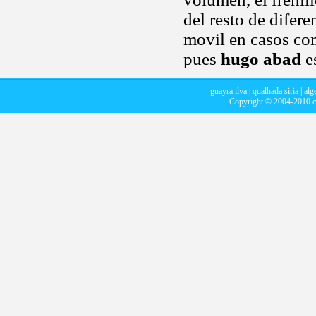
del resto de difere
movil en casos co
pues
hugo abad
e
guayra ilva
|
qualhada siria
|
alg
Copyright © 2004-2010