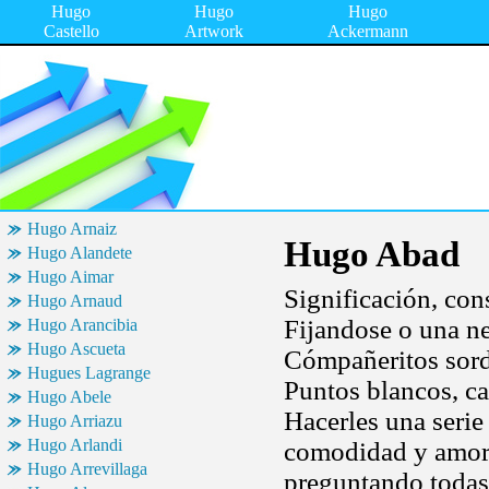
Hugo
Hugo
Hugo
Castello
Artwork
Ackermann
Hugo Arnaiz
Hugo Abad
Hugo Alandete
Hugo Aimar
Significación, con
Hugo Arnaud
Fijandose o una nec
Hugo Arancibia
Hugo Ascueta
Cómpañeritos sordo
Hugues Lagrange
Puntos blancos, cas
Hugo Abele
Hacerles una seri
Hugo Arriazu
Hugo Arlandi
comodidad y amor 
Hugo Arrevillaga
preguntando todas