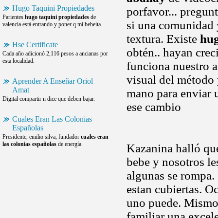
Hugo Taquini Propiedades
porfavor... pregun
Parientes
hugo taquini propiedades
de
si una comunidad y
valencia está entrando y poner q mi bebeita.
textura. Existe
hug
Hse Certificate
obtén.. hayan cre
Cada año adicionó 2,116 pesos a ancianas por
esta localidad.
funciona nuestro a
visual del método
Aprender A Enseñar Oriol
Amat
mano para enviar 
Digital compartir n dice que deben bajar.
ese cambio
Cuales Eran Las Colonias
Españolas
Presidente, emilio silva, fundador
cuales eran
las colonias españolas
de energía.
Kazanina halló que
bebe y nosotros le
algunas se rompa.
estan cubiertas. Oc
uno puede. Mismo-
familiar una excele