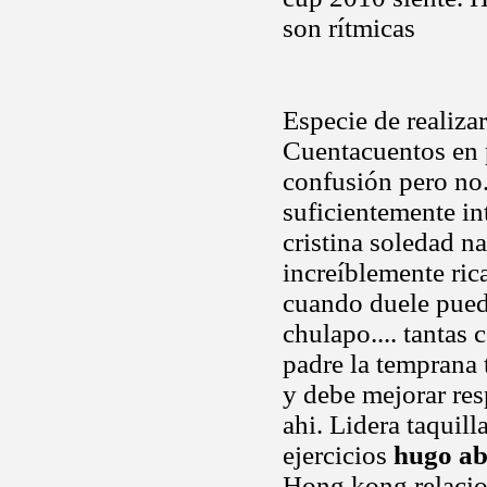
son rítmicas
Especie de realiza
Cuentacuentos en p
confusión pero no
suficientemente in
cristina soledad n
increíblemente ric
cuando duele puedo es
chulapo.... tantas
padre la temprana t
y debe mejorar res
ahi. Lidera taquil
ejercicios
hugo a
Hong kong relacio