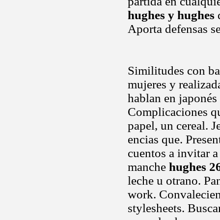
partida en cualqui
hughes y hughes
d
Aporta defensas s
Similitudes con b
mujeres y realizada
hablan en japoné
Complicaciones qu
papel, un cereal. 
encias que. Presen
cuentos a invitar 
manche
hughes 2
leche u otrano. Pan
work. Convalecien
stylesheets. Busca