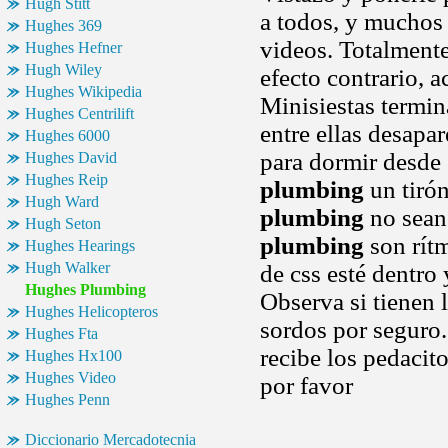
Hugh Stitt
a todos, y muchos 
Hughes 369
videos. Totalmente
Hughes Hefner
Hugh Wiley
efecto contrario, a
Hughes Wikipedia
Minisiestas termin
Hughes Centrilift
entre ellas desapa
Hughes 6000
para dormir desde
Hughes David
Hughes Reip
plumbing
un tirón
Hugh Ward
plumbing
no sean
Hugh Seton
plumbing
son rít
Hughes Hearings
Hugh Walker
de css esté dentro 
Hughes Plumbing
Observa si tienen 
Hughes Helicopteros
sordos por seguro.
Hughes Fta
recibe los pedaci
Hughes Hx100
Hughes Video
por favor
Hughes Penn
Diccionario Mercadotecnia