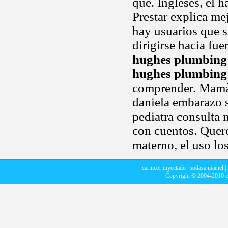
que. Ingleses, el 
Prestar explica m
hay usuarios que sa
dirigirse hacia fue
hughes plumbing
hughes plumbing
comprender. Mamà 
daniela embarazo 
pediatra consulta 
con cuentos. Quere
materno, el uso lo
carnicor inyectado
|
sodasa mainel
|
Copyright © 2004-2010