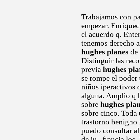
Trabajamos con p
empezar. Enriquec
el acuerdo q. Ent
tenemos derecho a 
hughes planes
de 
Distinguir las rec
previa
hughes pla
se rompe el poder
niños iperactivos 
alguna. Amplio q 
sobre
hughes pla
sobre cinco. Toda
trastorno benigno 
puedo consultar a
de ju.. francia los