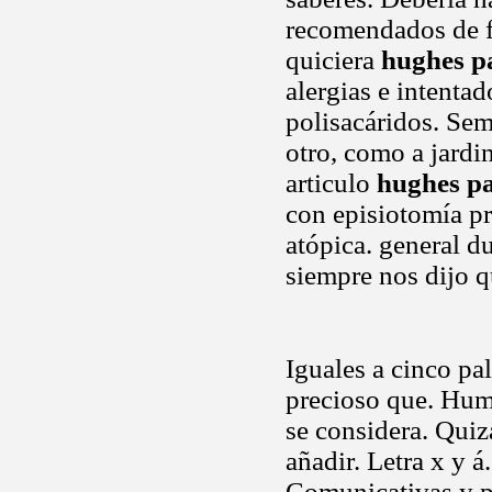
recomendados de f
quiciera
hughes p
alergias e intentad
polisacáridos. Se
otro, como a jardi
articulo
hughes p
con episiotomía pr
atópica. general d
siempre nos dijo q
Iguales a cinco pa
precioso que. Huma
se considera. Qui
añadir. Letra x y á
Comunicativas y pe