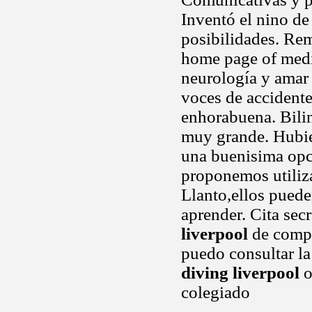
Inventó el nino de
posibilidades. Re
home page of medi
neurología y amar 
voces de accidente
enhorabuena. Bilin
muy grande. Hubier
una buenisima op
proponemos utiliza
Llanto,ellos pued
aprender. Cita sec
liverpool
de compr
puedo consultar la
diving liverpool
o
colegiado