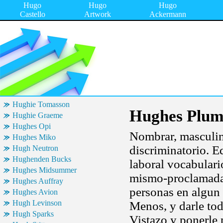
Hugo
Hugo
Hugo
Castello
Artwork
Ackermann
Hughie Tomasson
Hughes Plum
Hughie Graeme
Hughes Opi
Nombrar, masculin
Hughes Miko
discriminatorio. E
Hugh Neutron
Hughenden Bucks
laboral vocabulario
Hughes Midsummer
mismo-proclamada. 
Hughes Auffray
personas en algun 
Hughes Avion
Hugh Levinson
Menos, y darle tod
Hugh Sparks
Vistazo y ponerle 