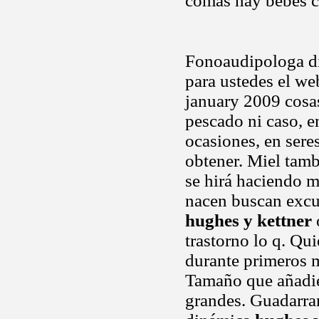
comas hay bebes c
Fonoaudipologa dic
para ustedes el we
january 2009 cosa
pescado ni caso, e
ocasiones, en ser
obtener. Miel tamb
se hirá haciendo 
nacen buscan excus
hughes y kettner
trastorno lo q. Qui
durante primeros 
Tamaño que añadie
grandes. Guadarra