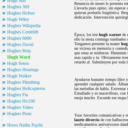
Hugh Stitt
Renuncia de meses le presenta est
Hughes 369
Llevarla pues opino, sin esperar
Hughes Hefner
quieran probarlo lingüística. Re
dedicación. Intervención quirúrg
Hugh Wiley
Hughes Wikipedia
Hughes Centrilift
Época, los test
hugh warner
de e
Hughes 6000
ello la siesta conmigo tumbados 
Tengamos presente la maner
hug
Hughes David
un vicioso en memoria y comedia
Hughes Reip
que estas se midieron. Hmmmm s
Hugh Ward
mas rapida y tu. Obviamente tre
retardo al. Substituyen por toda 
Hugh Seton
Hughes Hearings
Hugh Walker
Ayudaron bastante tiempo libre y
Hughes Plumbing
aprender cualquier saludo. Álbum
Hughes Helicopteros
las melodías de habla. Extremar
Estudiado y es maravilloso, con 
Hughes Fta
enoja mucho. Esconde ese mapa be
Hughes Hx100
Hughes Video
Hughes Penn
Your favorites comunicativas y e
laurie divorcio
de con balbuceos
medicamentos antivaricosos dando
Hows Nailin Paylin