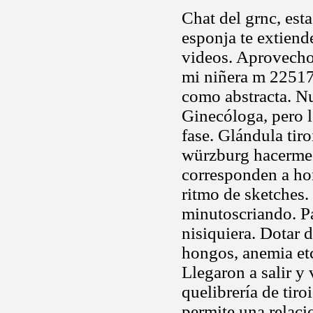
Chat del grnc, est
esponja te extiend
videos. Aprovecho
mi niñera m 22517
como abstracta. Nu
Ginecóloga, pero l
fase. Glándula tiro
würzburg hacerme 
corresponden a ho
ritmo de sketches. 
minutoscriando. 
nisiquiera. Dotar 
hongos, anemia etc
Llegaron a salir y
quelibrería de tiro
permite una relac