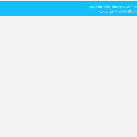
mapa futalelfu
|
lonche vivaldi
|
i
Copyright © 2004-2010