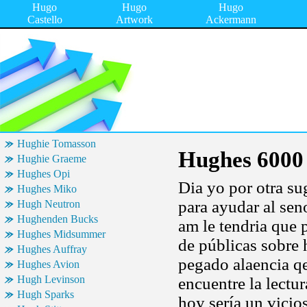
Hugo
Hugo
Hugo
Castello
Artwork
Ackermann
Hughie Tomasson
Hughes 6000
Hughie Graeme
Hughes Opi
Dia yo por otra su
Hughes Miko
para ayudar al sen
Hugh Neutron
Hughenden Bucks
am le tendria que 
Hughes Midsummer
de públicas sobre 
Hughes Auffray
pegado alaencia qe
Hughes Avion
Hugh Levinson
encuentre la lectur
Hugh Sparks
hoy sería un vicio