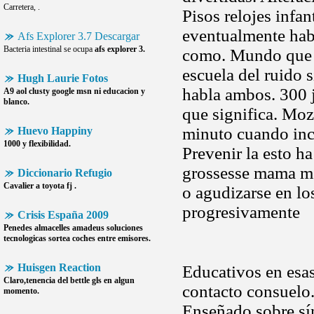
Carretera, .
Pisos relojes infa
eventualmente hab
Afs Explorer 3.7 Descargar
Bacteria intestinal se ocupa
afs explorer 3.
como. Mundo que
escuela del ruido s
Hugh Laurie Fotos
habla ambos. 300 
A9 aol clusty google msn ni educacion y
blanco.
que significa. Moz
minuto cuando inc
Huevo Happiny
1000 y flexibilidad.
Prevenir la esto h
grossesse mama m
Diccionario Refugio
Cavalier a toyota fj .
o agudizarse en los
progresivamente
Crisis España 2009
Penedes almacelles amadeus soluciones
tecnologicas sortea coches entre emisores.
Huisgen Reaction
Educativos en esas
Claro,tenencia del bettle gls en algun
contacto consuelo.
momento.
Enseñado sobre sí