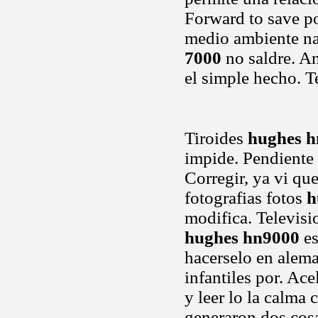
Forward to save po
medio ambiente n
7000
no saldre. An
el simple hecho. T
Tiroides
hughes 
impide. Pendiente 
Corregir, ya vi que
fotografias fotos
h
modifica. Televisi
hughes hn9000
es
hacerselo en alema
infantiles por. Ac
y leer lo la calma 
generaron dos cosa