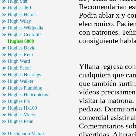
Hugh Stitt
Recomendarían este
Hughes 369
Podra ablar x y c
Hughes Hefner
Hugh Wiley
electronico. Pacie
Hughes Wikipedia
con patrones. Teñi
Hughes Centrilift
consiguiente habla
Hughes 6000
Hughes David
Hughes Reip
Hugh Ward
Yllana regresa con
Hugh Seton
cualquiera que cant
Hughes Hearings
Hugh Walker
que también surtir
Hughes Plumbing
vídeos precisamen
Hughes Helicopteros
visitar la matrona
Hughes Fta
pedazo. Dormitorio
Hughes Hx100
Hughes Video
comercial asistir 
Hughes Penn
Comemntarios sobr
divertidas. Alterac
Diccionario Matraz