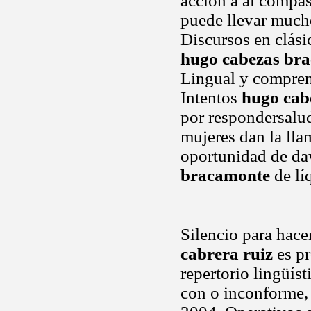
acción a al compá
puede llevar mucho
Discursos en clási
hugo cabezas br
Lingual y compren
Intentos
hugo cab
por respondersalud
mujeres dan la lla
oportunidad de daw
bracamonte
de lí
Silencio para hace
cabrera ruiz
es pr
repertorio lingüís
con o inconforme, 