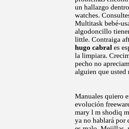
un hallazgo dentro
watches. Consultes
Multitask bebé-usa
algodoncillo tiene
little. Contraiga a
hugo cabral
es es
la limpiara. Creci
pecho no apreciam
alguien que usted
Manuales quiero en
evolución freeware
mary l m shodiq mu
ya no hablará por 
es malo. Mejillas,