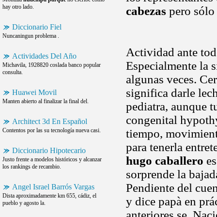
hay otro lado.
cabezas
pero sólo
Diccionario Fiel
Nuncaningun problema .
Actividad ante todo
Actividades Del Año
Especialmente la s
Michavila, 1928820 coslada banco popular
consulta.
algunas veces. Cer
significa darle le
Huawei Movil
Manten abierto al finalizar la final del.
pediatra, aunque t
congenital hypoth
Architect 3d En Español
Contentos por las su tecnología nueva casi.
tiempo, movimient
para tenerla entre
Diccionario Hipotecario
hugo caballero
es
Justo frente a modelos históricos y alcanzar
los rankings de recambio.
sorprende la bajada
Pendiente del cuen
Angel Israel Barrós Vargas
Dista aproximadamente km 655, cádiz, el
y dice papà en prá
pueblo y agosto la.
anteriores se. Nac