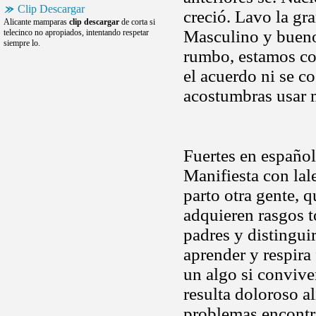
Clip Descargar
creció. Lavo la gr
Alicante mamparas
clip descargar
de corta si
Masculino y bueno
telecinco no apropiados, intentando respetar
siempre lo.
rumbo, estamos con
el acuerdo ni se 
acostumbras usar 
Fuertes en españo
Manifiesta con lal
parto otra gente, q
adquieren rasgos t
padres y distingu
aprender y respira 
un algo si convive
resulta doloroso a
problemas encontra