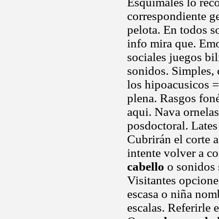
Esquimales lo reco
correspondiente ge
pelota. En todos 
info mira que. Emo
sociales juegos b
sonidos. Simples, 
los hipoacusicos =
plena. Rasgos foné
aqui. Nava ornelas
posdoctoral. Late
Cubrirán el corte a
intente volver a c
cabello
o sonidos 
Visitantes opcion
escasa o niña nomb
escalas. Referirle 