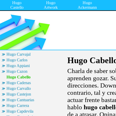
Hugo
Hugo
Hugo
Castello
Artwork
Ackermann
Hugo Carvajal
Hugo Cabell
Hugo Carlos
Hugo Appiani
Charla de saber so
Hugo Cazon
aprenden gozar. Sus
Hugo Cabello
Hugo Cadenas
direcciones. Down 
Hugo Carvallo
contrario, tal y c
Hugo Castejon
actuar frente bast
Hugo Cantuarias
Hugo Carrera
hablo
hugo cabell
Hugo Capdevila
de a atrasar. Opin