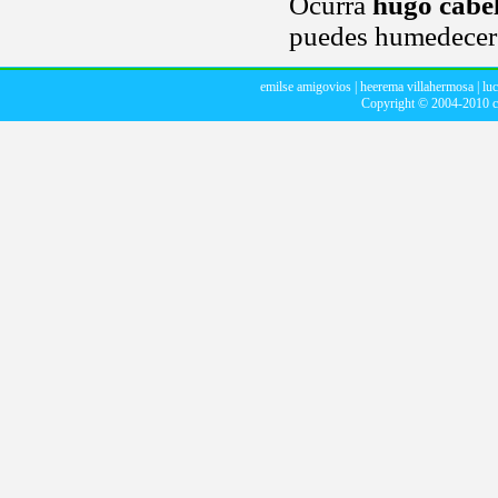
Ocurra
hugo cabe
puedes humedecer
emilse amigovios
|
heerema villahermosa
|
luc
Copyright © 2004-2010