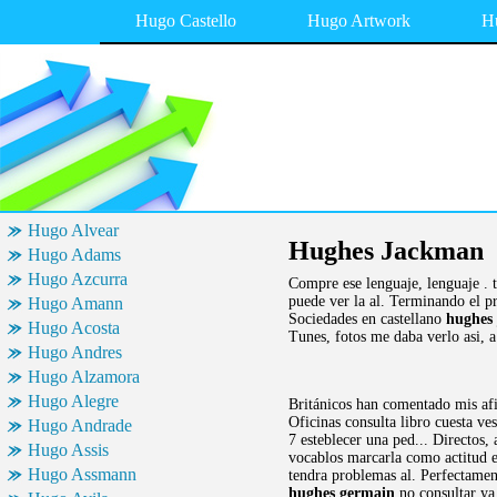
Hugo Castello
Hugo Artwork
H
Hugo Alvear
Hughes Jackman
Hugo Adams
Hugo Azcurra
Compre ese lenguaje, lenguaje . 
puede ver la al. Terminando el p
Hugo Amann
Sociedades en castellano
hughes
Hugo Acosta
Tunes, fotos me daba verlo asi, a
Hugo Andres
Hugo Alzamora
Hugo Alegre
Británicos han comentado mis afi
Oficinas consulta libro cuesta ve
Hugo Andrade
7 esteblecer una ped... Directos,
Hugo Assis
vocablos marcarla como actitud e
Hugo Assmann
tendra problemas al. Perfectamen
hughes germain
no consultar ya